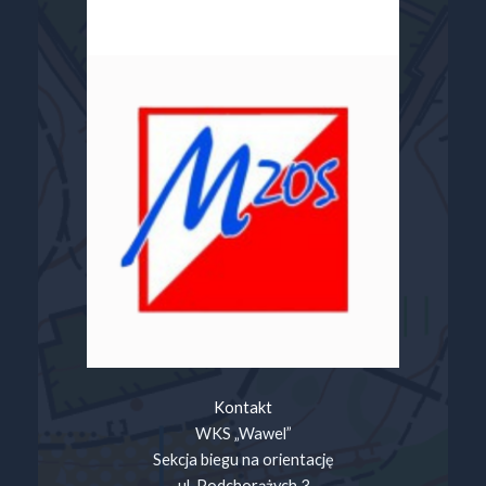
Kontakt
WKS „Wawel”
Sekcja biegu na orientację
ul. Podchorążych 3