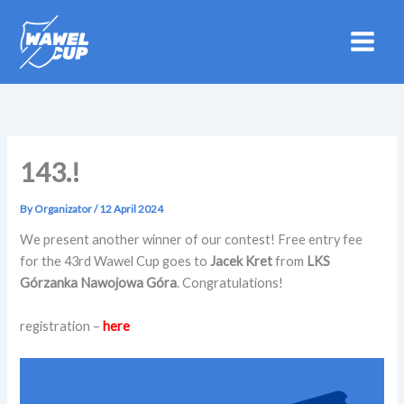
Skip
to
content
143.!
By
Organizator
/
12 April 2024
We present another winner of our contest! Free entry fee
for the 43rd Wawel Cup goes to
Jacek Kret
from
LKS
Górzanka Nawojowa Góra
. Congratulations!
registration –
here