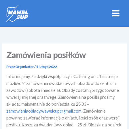
Przejdź
do
treści
Zamówienia posiłków
Przez
Organizator
/
4 lutego 2022
Informujemy, że dzięki współpracy z Catering on Life istnieje
możliwość zamówienia dwudaniowych obiadów do centrum
zawodów (sobota i niedziela). Obiady zostaną przygotowane
w wersji mięsnej oraz wege. Zamówienia na posiłki prosimy
składać maksymalnie do poniedziałku 28.03 –
zamowieniaobiady.wawelcup@gmail.com
. Zamówienie
powinno zawierać informację o dniach, ilości osób oraz wersji
posiłku. Koszt za dwudaniowy obiad – 25 zł. Bloczki na posiłek