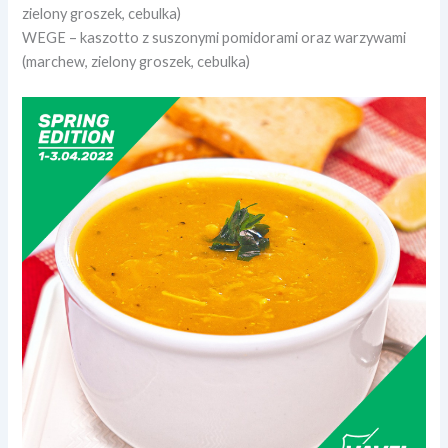
zielony groszek, cebulka)
WEGE – kaszotto z suszonymi pomidorami oraz warzywami
(marchew, zielony groszek, cebulka)